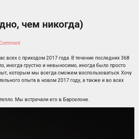
дно, чем никогда)
on
 Comment
С
Новым
ас всех с приходом 2017 года. В течение последних 368
Годом!
ло, иногда грустно и невыносимо, иногда было просто
(Лучше
опыт, которым мы всегда сможем воспользоваться. Хочу
поздно,
льного опыта в новом 2017 году, а также и во всех
чем
никогда)
тепло. Мы встречали его в Барселоне.