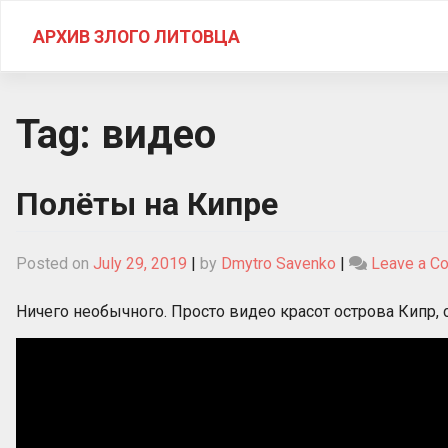
Skip
to
АРХИВ ЗЛОГО ЛИТОВЦА
content
Tag:
видео
Полёты на Кипре
Posted on
July 29, 2019
|
by
Dmytro Savenko
|
Leave a C
Ничего необычного. Просто видео красот острова Кипр, 