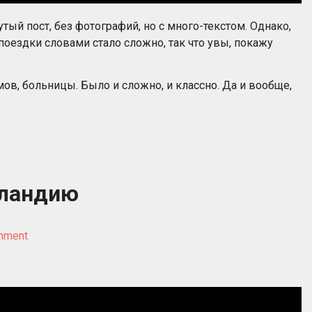
тый пост, без фотографий, но с много-текстом. Однако,
оездки словами стало сложно, так что увы, покажу
мов, больницы. Было и сложно, и классно. Да и вообще,
сландию
on
mment
Скоро
начну
показывать
Исландию