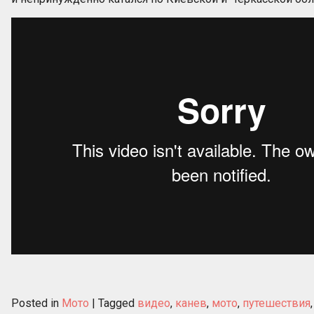
Posted in
Мото
|
Tagged
видео
,
канев
,
мото
,
путешествия