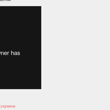
,
украина