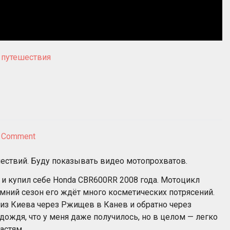
,
путешествия
on
a Comment
Прохват
в
шествий. Буду показывать видео мотопрохватов.
Канев
и купил себе Honda CBR600RR 2008 года. Мотоцикл
имний сезон его ждёт много косметических потрясений.
а из Киева через Ржищев в Канев и обратно через
дождя, что у меня даже получилось, но в целом — легко
астям.