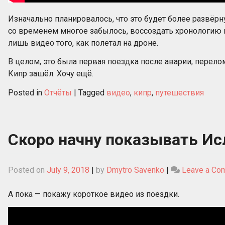
Изначально планировалось, что это будет более развёрну
со временем многое забылось, воссоздать хронологию п
лишь видео того, как полетал на дроне.
В целом, это была первая поездка после аварии, перело
Кипр зашёл. Хочу ещё.
Posted in
Отчёты
|
Tagged
видео
,
кипр
,
путешествия
Скоро начну показывать И
Posted on
July 9, 2018
|
by
Dmytro Savenko
|
Leave a Co
А пока — покажу короткое видео из поездки.