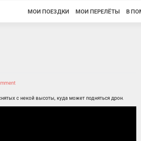
МОИ ПОЕЗДКИ
МОИ ПЕРЕЛЁТЫ
В ПО
on
omment
Полёты
на
снятых с некой высоты, куда может подняться дрон.
Кипре