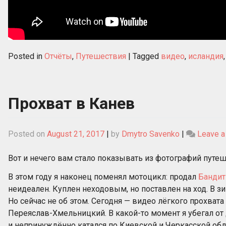
Posted in
Отчёты
,
Путешествия
|
Tagged
видео
,
исландия
Прохват в Канев
Posted on
August 21, 2017
|
by
Dmytro Savenko
|
Leave 
Вот и нечего вам стало показывать из фотографий путе
В этом году я наконец поменял мотоцикл: продал
Бандит
неидеален. Куплен неходовым, но поставлен на ход. В з
Но сейчас не об этом. Сегодня — видео лёгкого прохват
Переяслав-Хмельницкий. В какой-то момент я убегал от 
и непринуждённо катался по Киевской и Черкасской обл