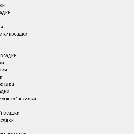
ки
садки
ки
ета/посадки
посадки
ки
дки
и
осадки
адки
вылета/посадки
/посадки
осадки