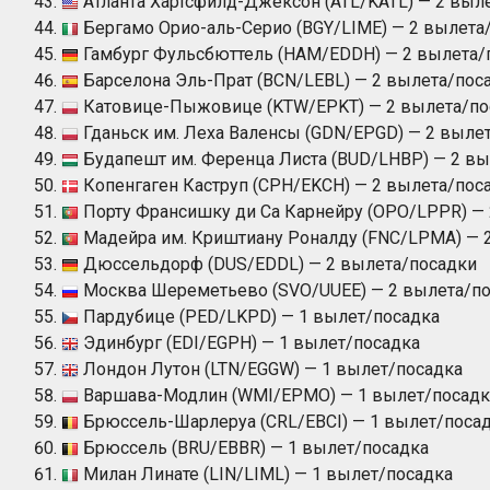
Атланта Хартсфилд-Джексон (ATL/KATL) — 2 выл
Бергамо Орио-аль-Серио (BGY/LIME) — 2 вылета
Гамбург Фульсбюттель (HAM/EDDH) — 2 вылета/
Барселона Эль-Прат (BCN/LEBL) — 2 вылета/пос
Катовице-Пыжовице (KTW/EPKT) — 2 вылета/по
Гданьск им. Леха Валенсы (GDN/EPGD) — 2 выле
Будапешт им. Ференца Листа (BUD/LHBP) — 2 вы
Копенгаген Каструп (CPH/EKCH) — 2 вылета/пос
Порту Франсишку ди Са Карнейру (OPO/LPPR) —
Мадейра им. Криштиану Роналду (FNC/LPMA) — 
Дюссельдорф (DUS/EDDL) — 2 вылета/посадки
Москва Шереметьево (SVO/UUEE) — 2 вылета/п
Пардубице (PED/LKPD) — 1 вылет/посадка
Эдинбург (EDI/EGPH) — 1 вылет/посадка
Лондон Лутон (LTN/EGGW) — 1 вылет/посадка
Варшава-Модлин (WMI/EPMO) — 1 вылет/посадк
Брюссель-Шарлеруа (CRL/EBCI) — 1 вылет/поса
Брюссель (BRU/EBBR) — 1 вылет/посадка
Милан Линате (LIN/LIML) — 1 вылет/посадка