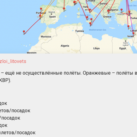
zloi_litovets
и – ещё не осуществлённые полёты. Оранжевые – полёты в
KBP).
док
етов/посадок
/посадок
док
ылетов/посадок