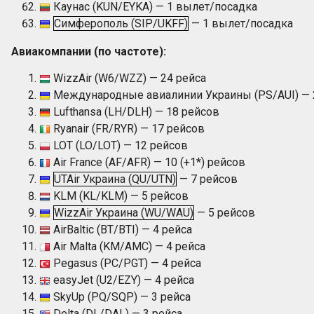
Каунас (KUN/EYKA) — 1 вылет/посадка
Симферополь (SIP/UKFF)
— 1 вылет/посадка
Авиакомпании (по частоте):
WizzAir (W6/WZZ) — 24 рейса
Meждународные авиалинии Украины (PS/AUI) — 
Lufthansa (LH/DLH) — 18 рейсов
Ryanair (FR/RYR) — 17 рейсов
LOT (LO/LOT) — 12 рейсов
Air France (AF/AFR) — 10 (+1*) рейсов
UTAir Украина (QU/UTN)
— 7 рейсов
KLM (KL/KLM) — 5 рейсов
WizzAir Украина (WU/WAU)
— 5 рейсов
AirBaltic (BT/BTI) — 4 рейса
Air Malta (KM/AMC) — 4 рейса
Pegasus (PC/PGT) — 4 рейса
easyJet (U2/EZY) — 4 рейса
SkyUp (PQ/SQP) — 3 рейcа
Delta (DL/DAL) — 3 рейса