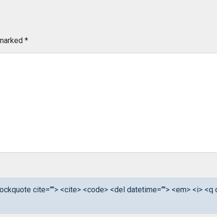
 marked
*
<blockquote cite=""> <cite> <code> <del datetime=""> <em> <i> <q 