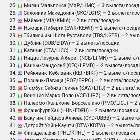
Милан Мальпенcа (MXP/LIMC) — 3 вылета/посад
Салоники Македония (SKG/LGTS) — 2 вылета/по
Майами (MIA/KMIA) — 2 вылета/посадки
Ньюарк Либерти (EWR/KEWR) — 2 вылета/посад
Тбилиси им. Шота Руставели (TBS/UGTB) — 2 выл
Дублин (DUB/EIDW) — 2 вылета/посадки
Катания (CTA/LICC) — 2 вылета/посадки
Ницца Лазурный берег (NCE/LFMN) — 2 вылета/
Канны-Мандельё (CEQ/LFMD) — 2 вылета/посад
Рейкявик-Кеблавик (KEF/BIKF) — 2 вылета/поса
Познань-Лавица (POZ/EPPO) — 2 вылета/посадк
Стамбул Сабиха Гёкчен (SAW/LTFJ) — 2 вылета/п
Венеция Марко Поло (VCE/LIPZ) — 2 вылета/пос
Палермо Фальконе-Борселлино (PMO/LICJ) — 2 
Франкфурт Хан (HHN/EDFH) — 2 вылета/посадки
Баку им. Гейдара Алиева (GYD/UBBB) — 2 вылета
Детройт Уейн-Каунти (DTW/KDTW) — 2 вылета/п
Филадельфия (PHL/KPHL) — 2 вылета/посадки