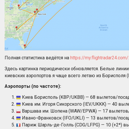
Полная статистика ведётся на
https://my.flightradar24.com/
Здесь картинка периодически обновляется. Белые лини
киевских аэропортов я чаще всего летаю из Борисполя (
Аэропорты (по частоте):
Киев Борисполь (KBP/UKBB) — 68 вылетов/поса
Киев им. Игоря Сикорского (IEV/UKKK) — 40 выл
Варшава им. Шопена (WAW/EPWA) — 17 вылетов
Ивано-Франковск (IFO/UKLI) — 13 вылетов/поса
Париж Шарль-де-Голль (CDG/LFPG) — 10 (+2*) в