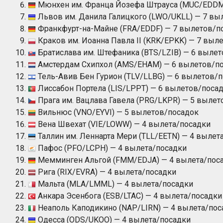
Мюнхен им. Франца Йозефа Штрауса (MUC/EDDM
Львов им. Данила Галицкого (LWO/UKLL) — 7 вы
Франкфурт-на-Майне (FRA/EDDF) — 7 вылетов/п
Краков им. Иоанна Павла II (KRK/EPKK) — 7 выл
Братислава им. Штефаника (BTS/LZIB) — 6 выле
Амстердам Схипхол (AMS/EHAM) — 6 вылетов/п
Тель-Авив Бен Гурион (TLV/LLBG) — 6 вылетов/
Лиссабон Портела (LIS/LPPT) — 6 вылетов/поса
Прага им. Вацлава Гавела (PRG/LKPR) — 5 вылет
Вильнюс (VNO/EYVI) — 5 вылетов/посадок
Вена Швехат (VIE/LOWW) — 4 вылета/посадки
Таллин им. Леннарта Мери (TLL/EETN) — 4 вылет
Пафос (PFO/LCPH) — 4 вылета/посадки
Мемминген Альгой (FMM/EDJA) — 4 вылета/пос
Рига (RIX/EVRA) — 4 вылета/посадки
Мальта (MLA/LMML) — 4 вылета/посадки
Анкара Эсенбога (ESB/LTAC) — 4 вылета/посадки
Неаполь Каподикино (NAP/LIRN) — 4 вылета/пос
Одесса (ODS/UKOO) — 4 вылета/посадки