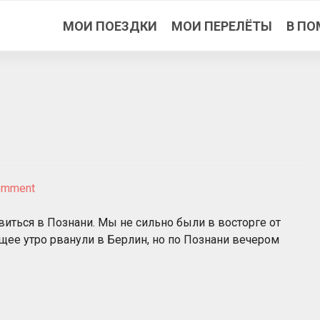
МОИ ПОЕЗДКИ
МОИ ПЕРЕЛЁТЫ
В ПО
on
omment
Кратко
о
виться в Познани. Мы не сильно были в восторге от
Познани
щее утро рванули в Берлин, но по Познани вечером