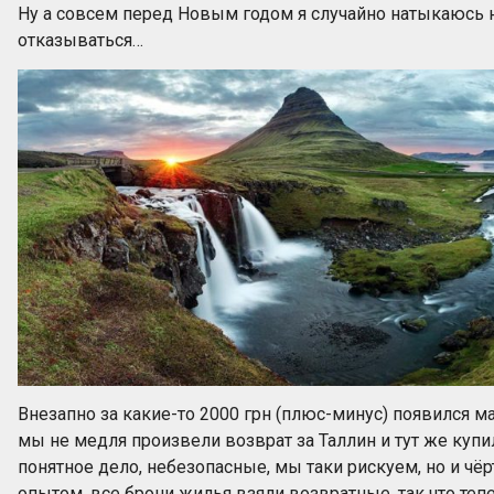
Ну а совсем перед Новым годом я случайно натыкаюсь 
отказываться…
Внезапно за какие-то 2000 грн (плюс-минус) появилс
мы не медля произвели возврат за Таллин и тут же куп
понятное дело, небезопасные, мы таки рискуем, но и чёр
опытом, все брони жилья взяли возвратные, так что тепер