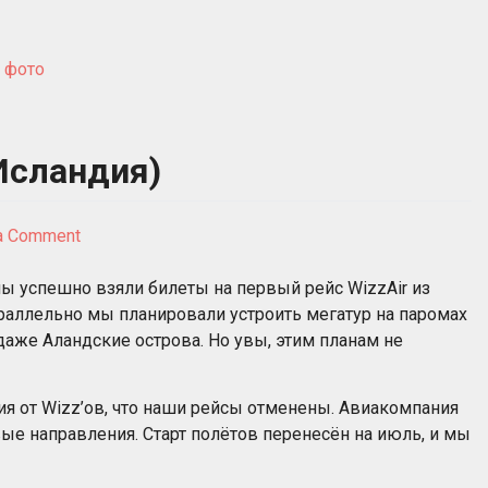
,
фото
 Исландия)
on
a Comment
Нет
худа
мы успешно взяли билеты на первый рейс WizzAir из
без
араллельно мы планировали устроить мегатур на паромах
добра
даже Аландские острова. Но увы, этим планам не
(анонс:
Исландия)
 от Wizz’ов, что наши рейсы отменены. Авиакомпания
ые направления. Старт полётов перенесён на июль, и мы