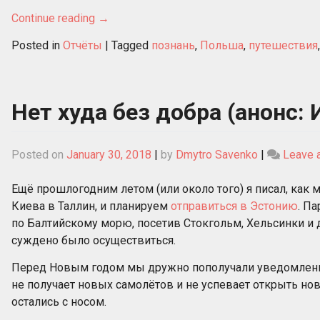
Continue reading
→
Posted in
Отчёты
|
Tagged
познань
,
Польша
,
путешествия
Нет худа без добра (анонс:
Posted on
January 30, 2018
|
by
Dmytro Savenko
|
Leave 
Ещё прошлогодним летом (или около того) я писал, как 
Киева в Таллин, и планируем
отправиться в Эстонию
. П
по Балтийскому морю, посетив Стокгольм, Хельсинки и 
суждено было осуществиться.
Перед Новым годом мы дружно пополучали уведомления
не получает новых самолётов и не успевает открыть нов
остались с носом.