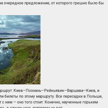
на очередное предложение, от которого грешно было бы
я маршрут: Киев—Познань—Рейкьявик—Варшава—Киев, и
или билеты по этому маршруту. Все пересадки в Польше,
т с ним — оно того стоит. Конечно, наученные горьким
ь, в случае чего, потеряем не всё.