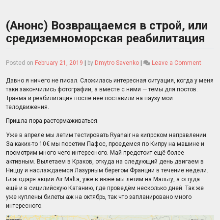
(Анонс) Возвращаемся в строй, или
средиземноморская реабилитация
on
Posted on
February 21, 2019
|
by
Dmytro Savenko
|
Leave a Comment
(Анонс
Возвр
Давно я ничего не писал. Сложилась интересная ситуация, когда у меня
в
таки закончились фотографии, а вместе с ними — темы для постов.
строй,
Травма и реабилитация после неё поставили на паузу мои
или
телодвижения.
среди
Пришла пора растормаживаться.
реаби
Уже в апреле мы летим тестировать Ryanair на кипрском направлении.
За каких-то 10€ мы посетим Пафос, проедемся по Кипру на машине и
посмотрим много чего интересного. Май предстоит ещё более
активным. Вылетаем в Краков, откуда на следующий день двигаем в
Ниццу и наслаждаемся Лазурным берегом Франции в течение недели.
Благодаря акции Air Malta, уже в июне мы летим на Мальту, а оттуда —
ещё и в сицилийскую Катанию, где проведём несколько дней. Так же
уже куплены билеты аж на октябрь, так что запланировано много
интересного.