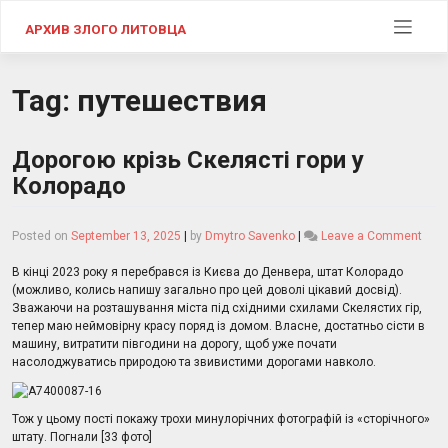
Skip
to
АРХИВ ЗЛОГО ЛИТОВЦА
content
Tag:
путешествия
Дорогою крізь Скелясті гори у
Колорадо
on
Posted on
September 13, 2025
|
by
Dmytro Savenko
|
Leave a Comment
Дор
крізь
В кінці 2023 року я перебрався із Києва до Денвера, штат Колорадо
Скел
(можливо, колись напишу загально про цей доволі цікавий досвід).
гори
Зважаючи на розташування міста під східними схилами Скелястих гір,
у
тепер маю неймовірну красу поряд із домом. Власне, достатньо сісти в
Кол
машину, витратити півгодини на дорогу, щоб уже почати
насолоджуватись природою та звивистими дорогами навколо.
Тож у цьому пості покажу трохи минулорічних фотографій із «сторічного»
штату. Погнали [33 фото]