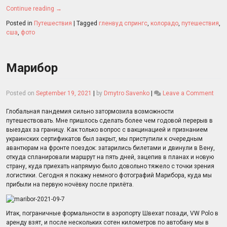
Continue reading
→
Posted in
Путешествия
|
Tagged
гленвуд спрингс
,
колорадо
,
путешествия
,
сша
,
фото
Марибор
on
Posted on
September 19, 2021
|
by
Dmytro Savenko
|
Leave a Comment
Мар
Глобальная пандемия сильно затормозила возможности
путешествовать. Мне пришлось сделать более чем годовой перерыв в
выездах за границу. Как только вопрос с вакцинацией и признанием
украинских сертификатов был закрыт, мы приступили к очередным
авантюрам на фронте поездок: затарились билетами и двинули в Вену,
откуда спланировали маршрут на пять дней, зацепив в планах и новую
страну, куда приехать напрямую было довольно тяжело с точки зрения
логистики. Сегодня я покажу немного фотографий Марибора, куда мы
прибыли на первую ночёвку после прилёта.
Итак, пограничные формальности в аэропорту Швехат позади, VW Polo в
аренду взят, и после нескольких сотен километров по автобану мы в