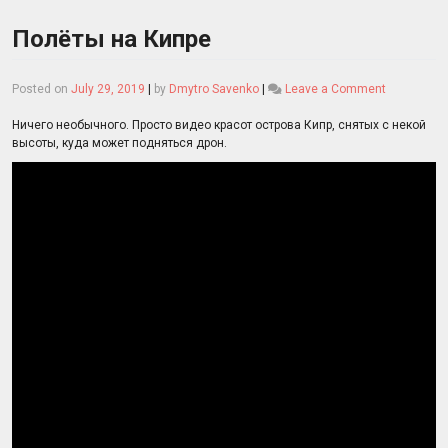
Полёты на Кипре
on
Posted on
July 29, 2019
|
by
Dmytro Savenko
|
Leave a Comment
Полёты
на
Ничего необычного. Просто видео красот острова Кипр, снятых с некой
Кипре
высоты, куда может подняться дрон.