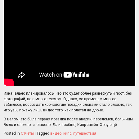
Изначально планировалось, что это будет более развёрнутый пост, без
фотографий, но с много-текстом. Однако, со временем многое
забылось, воссоздать хронологию поездки словами стало сложно, так
что увы, покажу лишь видео того, как полетал на дроне.
В целом, это была первая поездка после аварии, переломов, больницы.
Было и сложно, и классно. Да и вообще, Кипр зашёл. Хочу ещё.
Posted in
Отчёты
|
Tagged
видео
,
кипр
,
путешествия