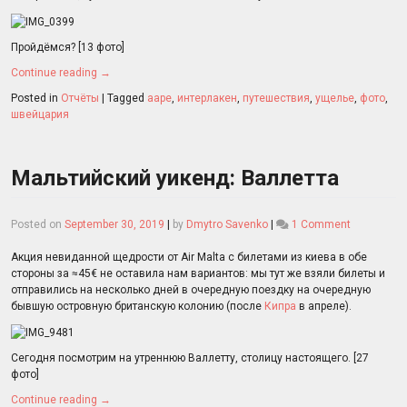
Пройдёмся? [13 фото]
Continue reading
→
Posted in
Отчёты
|
Tagged
ааре
,
интерлакен
,
путешествия
,
ущелье
,
фото
,
швейцария
Мальтийский уикенд: Валлетта
on
Posted on
September 30, 2019
|
by
Dmytro Savenko
|
1 Comment
Мальтийск
уикенд:
Акция невиданной щедрости от Air Malta с билетами из киева в обе
Валлетта
стороны за ≈45€ не оставила нам вариантов: мы тут же взяли билеты и
отправились на несколько дней в очередную поездку на очередную
бывшую островную британскую колонию (после
Кипра
в апреле).
Сегодня посмотрим на утреннюю Валлетту, столицу настоящего. [27
фото]
Continue reading
→