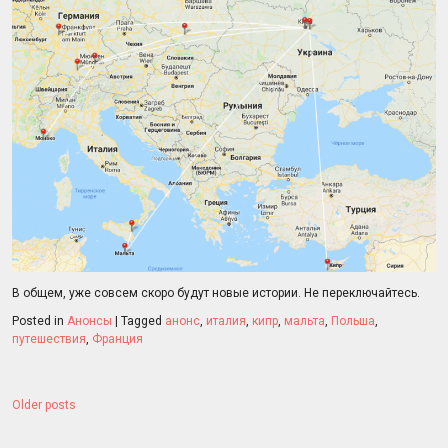
В общем, уже совсем скоро будут новые истории. Не переключайтесь.
Posted in
Анонсы
|
Tagged
анонс
,
италия
,
кипр
,
мальта
,
Польша
,
путешествия
,
Франция
Posts
Older posts
navigation