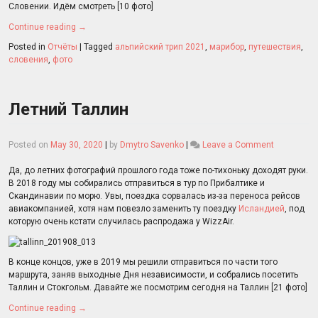
Словении. Идём смотреть [10 фото]
Continue reading
→
Posted in
Отчёты
|
Tagged
альпийский трип 2021
,
марибор
,
путешествия
,
словения
,
фото
Летний Таллин
on
Posted on
May 30, 2020
|
by
Dmytro Savenko
|
Leave a Comment
Летний
Таллин
Да, до летних фотографий прошлого года тоже по-тихоньку доходят руки.
В 2018 году мы собирались отправиться в тур по Прибалтике и
Скандинавии по морю. Увы, поездка сорвалась из-за переноса рейсов
авиакомпанией, хотя нам повезло заменить ту поездку
Исландией
, под
которую очень кстати случилась распродажа у WizzAir.
В конце концов, уже в 2019 мы решили отправиться по части того
маршрута, заняв выходные Дня независимости, и собрались посетить
Таллин и Стокгольм. Давайте же посмотрим сегодня на Таллин [21 фото]
Continue reading
→