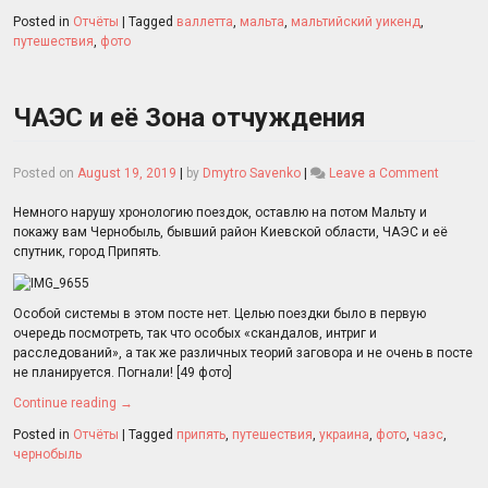
Posted in
Отчёты
|
Tagged
валлетта
,
мальта
,
мальтийский уикенд
,
путешествия
,
фото
ЧАЭС и её Зона отчуждения
on
Posted on
August 19, 2019
|
by
Dmytro Savenko
|
Leave a Comment
ЧАЭС
и
Немного нарушу хронологию поездок, оставлю на потом Мальту и
её
покажу вам Чернобыль, бывший район Киевской области, ЧАЭС и её
Зона
спутник, город Припять.
отчужд
Особой системы в этом посте нет. Целью поездки было в первую
очередь посмотреть, так что особых «скандалов, интриг и
расследований», а так же различных теорий заговора и не очень в посте
не планируется. Погнали! [49 фото]
Continue reading
→
Posted in
Отчёты
|
Tagged
припять
,
путешествия
,
украина
,
фото
,
чаэс
,
чернобыль