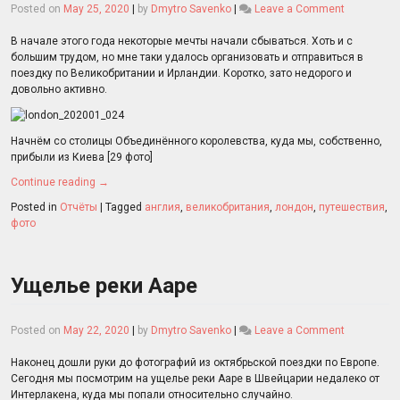
on
Posted on
May 25, 2020
|
by
Dmytro Savenko
|
Leave a Comment
Лондон
В начале этого года некоторые мечты начали сбываться. Хоть и с
большим трудом, но мне таки удалось организовать и отправиться в
поездку по Великобритании и Ирландии. Коротко, зато недорого и
довольно активно.
Начнём со столицы Объединённого королевства, куда мы, собственно,
прибыли из Киева [29 фото]
Continue reading
→
Posted in
Отчёты
|
Tagged
англия
,
великобритания
,
лондон
,
путешествия
,
фото
Ущелье реки Ааре
on
Posted on
May 22, 2020
|
by
Dmytro Savenko
|
Leave a Comment
Ущелье
реки
Наконец дошли руки до фотографий из октябрьской поездки по Европе.
Ааре
Сегодня мы посмотрим на ущелье реки Ааре в Швейцарии недалеко от
Интерлакена, куда мы попали относительно случайно.