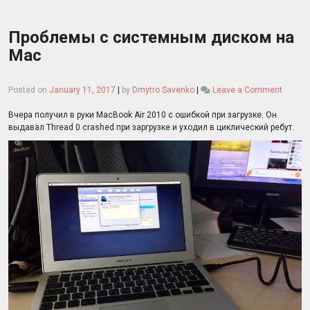
Проблемы с системным диском на
Mac
on
Posted on
January 11, 2017
|
by
Dmytro Savenko
|
Leave a Comment
Пробл
с
Вчера получил в руки MacBook Air 2010 с ошибкой при загрузке. Он
систе
выдавал Thread 0 crashed при заргрузке и уходил в циклический ребут.
диско
на
Mac