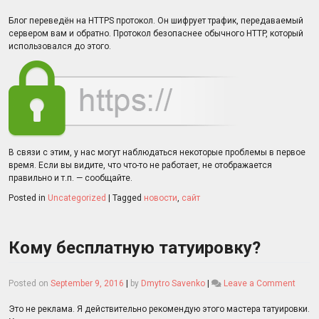
Пер
на
Блог переведён на HTTPS протокол. Он шифрует трафик, передаваемый
HTT
сервером вам и обратно. Протокол безопаснее обычного HTTP, который
использовался до этого.
В связи с этим, у нас могут наблюдаться некоторые проблемы в первое
время. Если вы видите, что что-то не работает, не отображается
правильно и т.п. — сообщайте.
Posted in
Uncategorized
|
Tagged
новости
,
сайт
Кому бесплатную татуировку?
on
Posted on
September 9, 2016
|
by
Dmytro Savenko
|
Leave a Comment
Кому
бесп
Это не реклама. Я действительно рекомендую этого мастера татуировки.