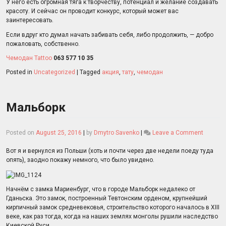
татуи
У него есть огромная тяга к творчеству, потенциал и желание создавать
красоту. И сейчас он проводит конкурс, который может вас
заинтересовать.
Если вдруг кто думал начать забивать себя, либо продолжить, — добро
пожаловать, собственно.
Чемодан Tattoo
063 577 10 35
Posted in
Uncategorized
|
Tagged
акция
,
тату
,
чемодан
Мальборк
on
Posted on
August 25, 2016
|
by
Dmytro Savenko
|
Leave a Comment
Мальбо
Вот я и вернулся из Польши (хоть и почти через две недели поеду туда
опять), заодно покажу немного, что было увидено.
Начнём с замка Мариенбург, что в городе Мальборк недалеко от
Гданьска. Это замок, построенный Тевтонским орденом, крупнейший
кирпичный замок средневековья, строительство которого началось в XIII
веке, как раз тогда, когда на наших землях монголы рушили наследство
Киевской Руси.