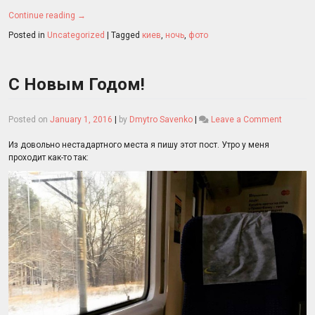
Continue reading
→
Posted in
Uncategorized
|
Tagged
киев
,
ночь
,
фото
С Новым Годом!
on
Posted on
January 1, 2016
|
by
Dmytro Savenko
|
Leave a Comment
С
Новым
Из довольно нестадартного места я пишу этот пост. Утро у меня
Годом!
проходит как-то так: