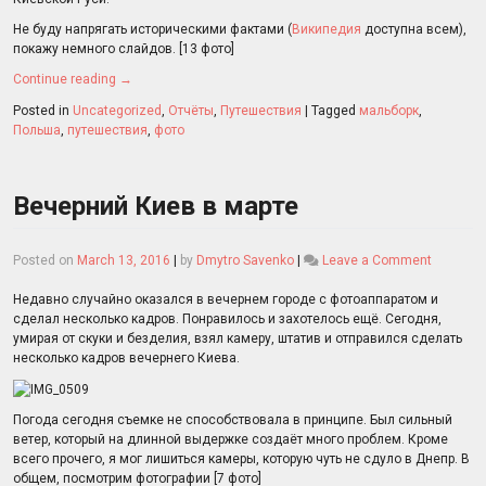
Не буду напрягать историческими фактами (
Википедия
доступна всем),
покажу немного слайдов. [13 фото]
Continue reading
→
Posted in
Uncategorized
,
Отчёты
,
Путешествия
|
Tagged
мальборк
,
Польша
,
путешествия
,
фото
Вечерний Киев в марте
on
Posted on
March 13, 2016
|
by
Dmytro Savenko
|
Leave a Comment
Вечерни
Киев
Недавно случайно оказался в вечернем городе с фотоаппаратом и
в
сделал несколько кадров. Понравилось и захотелось ещё. Сегодня,
марте
умирая от скуки и безделия, взял камеру, штатив и отправился сделать
несколько кадров вечернего Киева.
Погода сегодня съемке не способствовала в принципе. Был сильный
ветер, который на длинной выдержке создаёт много проблем. Кроме
всего прочего, я мог лишиться камеры, которую чуть не сдуло в Днепр. В
общем, посмотрим фотографии [7 фото]