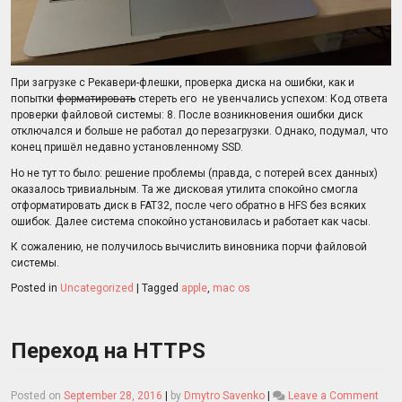
При загрузке с Рекавери-флешки, проверка диска на ошибки, как и
попытки
форматировать
стереть его не увенчались успехом: Код ответа
проверки файловой системы: 8. После возникновения ошибки диск
отключался и больше не работал до перезагрузки. Однако, подумал, что
конец пришёл недавно установленному SSD.
Но не тут то было: решение проблемы (правда, с потерей всех данных)
оказалось тривиальным. Та же дисковая утилита спокойно смогла
отформатировать диск в FAT32, после чего обратно в HFS без всяких
ошибок. Далее система спокойно установилась и работает как часы.
К сожалению, не получилось вычислить виновника порчи файловой
системы.
Posted in
Uncategorized
|
Tagged
apple
,
mac os
Переход на HTTPS
on
Posted on
September 28, 2016
|
by
Dmytro Savenko
|
Leave a Comment