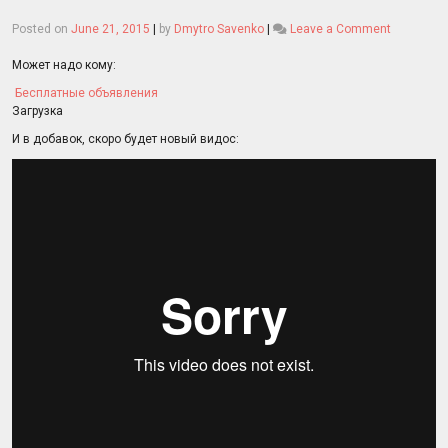
on
Posted on
June 21, 2015
|
by
Dmytro Savenko
|
Leave a Comment
Продаётс
Может надо кому:
Бесплатные объявления
Загрузка
И в добавок, скоро будет новый видос: