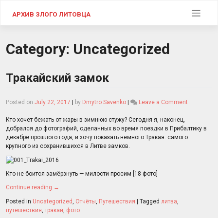
Skip
to
АРХИВ ЗЛОГО ЛИТОВЦА
content
Category:
Uncategorized
Тракайский замок
on
Posted on
July 22, 2017
|
by
Dmytro Savenko
|
Leave a Comment
Тракайски
замок
Кто хочет бежать от жары в зимнюю стужу? Сегодня я, наконец,
добрался до фотографий, сделанных во время поездки в Прибалтику в
декабре прошлого года, и хочу показать немного Тракая: самого
крупного из сохранившихся в Литве замков.
Кто не боится замёрзнуть — милости просим [18 фото]
Continue reading
→
Posted in
Uncategorized
,
Отчёты
,
Путешествия
|
Tagged
литва
,
путешествия
,
тракай
,
фото