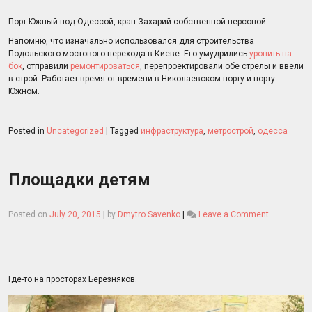
Порт Южный под Одессой, кран Захарий собственной персоной.
Напомню, что изначально использовался для строительства
Подольского мостового перехода в Киеве. Его умудрились
уронить на
бок
, отправили
ремонтироваться
, перепроектировали обе стрелы и ввели
в строй. Работает время от времени в Николаевском порту и порту
Южном.
Posted in
Uncategorized
|
Tagged
инфраструктура
,
метрострой
,
одесса
Площадки детям
on
Posted on
July 20, 2015
|
by
Dmytro Savenko
|
Leave a Comment
Площадки
детям
Где-то на просторах Березняков.