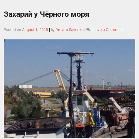
Захарий у Чёрного моря
on
Posted on
August 1, 2015
|
by
Dmytro Savenko
|
Leave a Comment
Захарий
у
Чёрного
моря