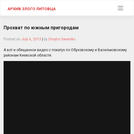
Skip
to
АРХИВ ЗЛОГО ЛИТОВЦА
content
Прохват по южным пригородам
Posted on
July 6, 2015
|
by
Dmytro Savenko
А вот и обещанное видео с покатух по Обуховскому и Васильковскому
районам Киевской области.