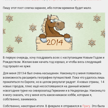
Свят
набл
Пишу этот пост слегка заранее, ибо потом времени будет мало.
В первую очередь, хочу поздравить всех с наступающим Новым Годом и
Рождеством. Желаю вам начать год хорошо, и чтобы весь следующий
год прошёл не хуже.
Для меня 2013-й был очень насыщенен. Наконец-то у меня появилась
возможность расширить географию путешествий. Пока что удалось лишь
прокатиться по Европе, но в целом результат радует: 4 новых страны, 14
новых городов, плюс ещё несостоявшееся на данный момент
новогоднее турне на северозапад Германии и в Нидерланды. Наконец-то
я могу сказать, что у меня есть какое-никакое хобби, которым я,
собственно, занимаюсь.
Собственно, некоторые итоги. В феврале я отправился в
Прагу
. Это была