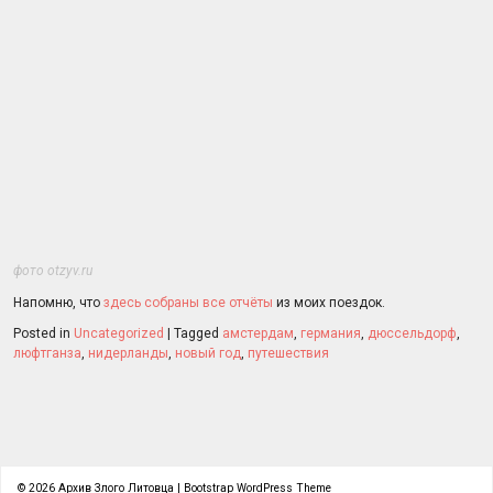
фото
otzyv.ru
Напомню, что
здесь собраны все отчёты
из моих поездок.
Posted in
Uncategorized
|
Tagged
амстердам
,
германия
,
дюссельдорф
,
люфтганза
,
нидерланды
,
новый год
,
путешествия
© 2026
Архив Злого Литовца
|
Bootstrap WordPress Theme