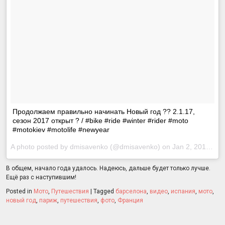
Продолжаем правильно начинать Новый год ?? 2.1.17,
сезон 2017 открыт ? / #bike #ride #winter #rider #moto
#motokiev #motolife #newyear
A photo posted by dmisavenko (@dmisavenko) on
Jan 2, 2017 at 1:58am PST
В общем, начало года удалось. Надеюсь, дальше будет только лучше.
Ещё раз с наступившим!
Posted in
Мото
,
Путешествия
|
Tagged
барселона
,
видео
,
испания
,
мото
,
новый год
,
париж
,
путешествия
,
фото
,
Франция