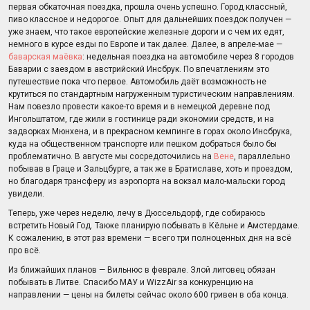
первая обкаточная поездка, прошла очень успешно. Город классный,
пиво классное и недорогое. Опыт для дальнейших поездок получен —
уже знаем, что такое европейские железные дороги и с чем их едят,
немного в курсе езды по Европе и так далее. Далее, в апреле-мае —
баварская маёвка
: недельная поездка на автомобиле через 8 городов
Баварии с заездом в австрийский Инсбрук. По впечатлениям это
путешествие пока что первое. Автомобиль даёт возможность не
крутиться по стандартным нагруженным туристическим направлениям.
Нам повезло провести какое-то время и в немецкой деревне под
Ингольштатом, где жили в гостинице ради экономии средств, и на
задворках Мюнхена, и в прекрасном кемпинге в горах около Инсбрука,
куда на общественном транспорте или пешком добраться было бы
проблематично. В августе мы сосредоточились на
Вене
, параллельно
побывав в Граце и Зальцбурге, а так же в Братиславе, хоть и проездом,
но благодаря трансферу из аэропорта на вокзал мало-мальски город
увидели.
Теперь, уже через неделю, лечу в Дюссельдорф, где собираюсь
встретить Новый Год. Также планирую побывать в Кёльне и Амстердаме.
К сожалению, в этот раз времени — всего три полноценных дня на всё
про всё.
Из ближайших планов — Вильнюс в феврале. Злой литовец обязан
побывать в Литве. Спасибо МАУ и WizzAir за конкуренцию на
направлении — цены на билеты сейчас около 600 гривен в оба конца.