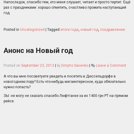
Напоследок, спасибо тем, кто меня слушает, читает и просто терпит. Ещё
раз с праздниками: хорошо отметить, счастливо прожить наступающий
год.
Posted in
Uncategorized
|
Tagged
итоги года
,
новый год
,
поздравление
Анонс на Новый год
on
Posted on
September 23, 2013
|
by
Dmytro Savenko
|
Leave a Comment
Ано
на
А что вы мне посоветуете увидеть и посетить в Дюссельдорфе в
Нов
новогоднюю пору? Есть что-нибудь мегаинтересное, куда обязательно
год
нужно попасть?
ЗЫ: не могу не сказать спасибо Люфтганзе за их 1400 грн РТ на прямом
рейсе.