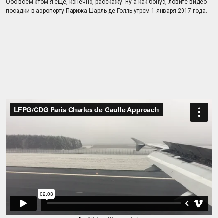
Обо всём этом я ещё, конечно, расскажу. Ну а как бонус, ловите видео
посадки в аэропорту Парижа Шарль-де-Голль утром 1 января 2017 года.