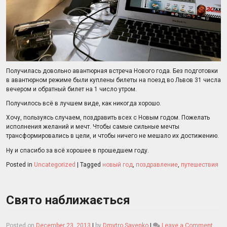
Получилась довольно авантюрная встреча Нового года. Без подготовки
в авантюрном режиме были куплены билеты на поезд во Львов 31 числа
вечером и обратный билет на 1 число утром.
Получилось всё в лучшем виде, как никогда хорошо.
Хочу, пользуясь случаем, поздравить всех с Новым годом. Пожелать
исполнения желаний и мечт. Чтобы самые сильные мечты
трансформировались в цели, и чтобы ничего не мешало их достижению.
Ну и спасибо за всё хорошее в прошедшем году.
Posted in
Uncategorized
|
Tagged
новый год
,
поздравление
,
путешествия
Свято наближається
on
Posted on
December 23, 2013
|
by
Dmytro Savenko
|
Leave a Comment