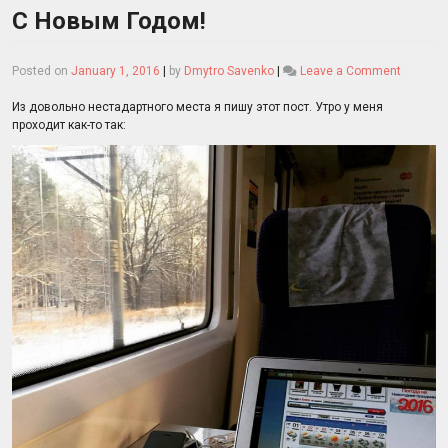
С Новым Годом!
on
Posted on
January 1, 2016
|
by
Dmytro Savenko
|
Leave a Comment
С
Новым
Из довольно нестадартного места я пишу этот пост. Утро у меня
Годом!
проходит как-то так: