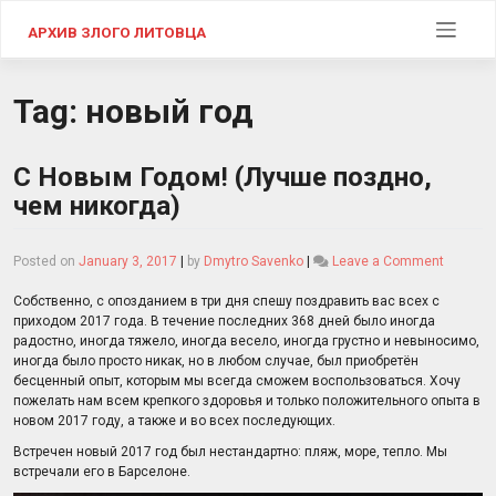
Skip
to
АРХИВ ЗЛОГО ЛИТОВЦА
content
Tag:
новый год
С Новым Годом! (Лучше поздно,
чем никогда)
on
Posted on
January 3, 2017
|
by
Dmytro Savenko
|
Leave a Comment
С
Новым
Собственно, с опозданием в три дня спешу поздравить вас всех с
Годом!
приходом 2017 года. В течение последних 368 дней было иногда
(Лучше
радостно, иногда тяжело, иногда весело, иногда грустно и невыносимо,
поздно,
иногда было просто никак, но в любом случае, был приобретён
чем
бесценный опыт, которым мы всегда сможем воспользоваться. Хочу
никогда
пожелать нам всем крепкого здоровья и только положительного опыта в
новом 2017 году, а также и во всех последующих.
Встречен новый 2017 год был нестандартно: пляж, море, тепло. Мы
встречали его в Барселоне.