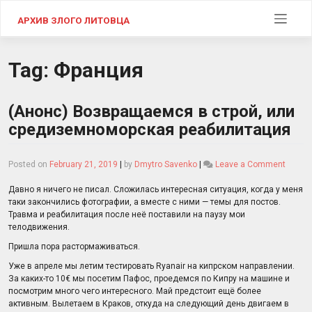
Skip
to
АРХИВ ЗЛОГО ЛИТОВЦА
content
Tag:
Франция
(Анонс) Возвращаемся в строй, или
средиземноморская реабилитация
on
Posted on
February 21, 2019
|
by
Dmytro Savenko
|
Leave a Comment
(Анонс
Возвр
Давно я ничего не писал. Сложилась интересная ситуация, когда у меня
в
таки закончились фотографии, а вместе с ними — темы для постов.
строй,
Травма и реабилитация после неё поставили на паузу мои
или
телодвижения.
среди
Пришла пора растормаживаться.
реаби
Уже в апреле мы летим тестировать Ryanair на кипрском направлении.
За каких-то 10€ мы посетим Пафос, проедемся по Кипру на машине и
посмотрим много чего интересного. Май предстоит ещё более
активным. Вылетаем в Краков, откуда на следующий день двигаем в