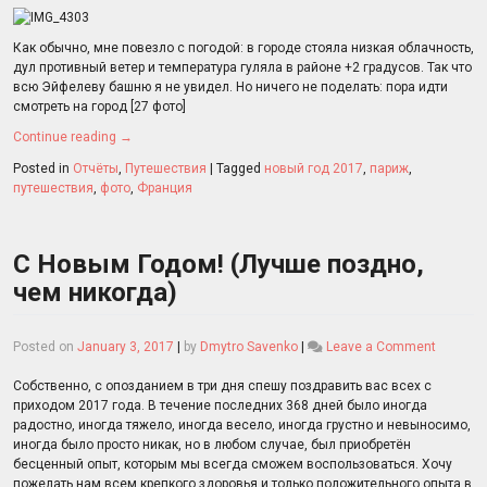
Париже
Как обычно, мне повезло с погодой: в городе стояла низкая облачность,
дул противный ветер и температура гуляла в районе +2 градусов. Так что
всю Эйфелеву башню я не увидел. Но ничего не поделать: пора идти
смотреть на город [27 фото]
Continue reading
→
Posted in
Отчёты
,
Путешествия
|
Tagged
новый год 2017
,
париж
,
путешествия
,
фото
,
Франция
С Новым Годом! (Лучше поздно,
чем никогда)
on
Posted on
January 3, 2017
|
by
Dmytro Savenko
|
Leave a Comment
С
Новым
Собственно, с опозданием в три дня спешу поздравить вас всех с
Годом!
приходом 2017 года. В течение последних 368 дней было иногда
(Лучше
радостно, иногда тяжело, иногда весело, иногда грустно и невыносимо,
поздно,
иногда было просто никак, но в любом случае, был приобретён
чем
бесценный опыт, которым мы всегда сможем воспользоваться. Хочу
никогда
пожелать нам всем крепкого здоровья и только положительного опыта в