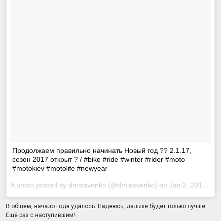
Продолжаем правильно начинать Новый год ?? 2.1.17,
сезон 2017 открыт ? / #bike #ride #winter #rider #moto
#motokiev #motolife #newyear
A photo posted by dmisavenko (@dmisavenko) on
Jan 2, 2017 at 1:58am PST
В общем, начало года удалось. Надеюсь, дальше будет только лучше.
Ещё раз с наступившим!