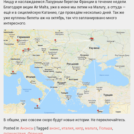
Ниццу и наслаждаемся Лазурным берегом Франции в течение недели.
Благодаря акции Air Malta, уже в июне мы летим на Мальту, а оттуда —
ещё и в сицилийскую Катанию, где проведём несколько дней. Так же
уже куплены билеты аж на октябрь, так что запланировано много
интересного.
В общем, уже совсем скоро будут новые истории. Не переключайтесь.
Posted in
Анонсы
|
Tagged
анонс
,
италия
,
кипр
,
мальта
,
Польша
,
путешествия
,
Франция