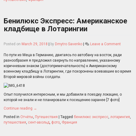
Бенилюкс Экспресс: Американское
кладбище в Лотарингии
on
Posted on
March 29, 2018
|
by
Dmytro Savenko
|
Leave a Comment
Бенилюк
Экспрес
По пути из Меца в Германию, двигаясь по автобану на восток, ради
Америка
разнообразия я предложил свернуть по направлению, указанному
кладби
коричневым знаком (достопримечательность) к Американскому
в
военному кладбищу в Лотарингии, где похоронены воевавшие во время
Лотарин
Второй мировой войны солдаты.
Опыт получился интересным, и мы добавили в поездку локацию, о
которой не знали и не планировали к посещению заранее [7 фото]
Continue reading
→
Posted in
Отчёты
,
Путешествия
|
Tagged
бенилюкс экспресс
,
лотарингия
,
путешествия
,
сент-авольд
,
фото
,
Франция