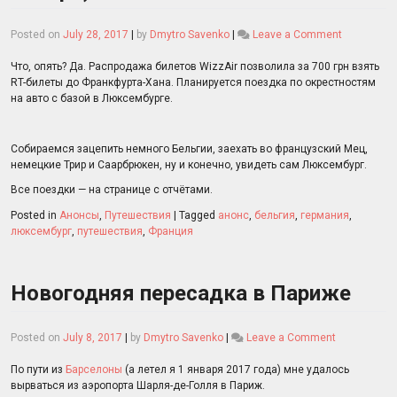
on
Posted on
July 28, 2017
|
by
Dmytro Savenko
|
Leave a Comment
Люксембур
и
Что, опять? Да. Распродажа билетов WizzAir позволила за 700 грн взять
не
RT-билеты до Франкфурта-Хана. Планируется поездка по окрестностям
только
на авто с базой в Люксембурге.
(анонс
на
ноябрь)
Собираемся зацепить немного Бельгии, заехать во французский Мец,
немецкие Трир и Саарбрюкен, ну и конечно, увидеть сам Люксембург.
Все поездки — на странице с отчётами.
Posted in
Анонсы
,
Путешествия
|
Tagged
анонс
,
бельгия
,
германия
,
люксембург
,
путешествия
,
Франция
Новогодняя пересадка в Париже
on
Posted on
July 8, 2017
|
by
Dmytro Savenko
|
Leave a Comment
Новогодняя
пересадка
По пути из
Барселоны
(а летел я 1 января 2017 года) мне удалось
в
вырваться из аэропорта Шарля-де-Голля в Париж.