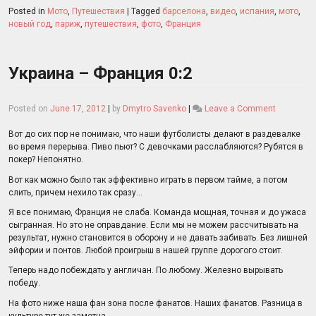
Posted in
Мото
,
Путешествия
|
Tagged
барселона
,
видео
,
испания
,
мото
,
новый год
,
париж
,
путешествия
,
фото
,
Франция
Украина – Франция 0:2
on
Posted on
June 17, 2012
|
by
Dmytro Savenko
|
Leave a Comment
Украина
–
Вот до сих пор не понимаю, что наши футболисты делают в раздевалке
Франция
во время перерыва. Пиво пьют? С девочками расслабляются? Рубятся в
0:2
покер? Непонятно.
Вот как можно было так эффективно играть в первом тайме, а потом
слить, причем нехило так сразу…
Я все понимаю, Франция не слаба. Команда мощная, точная и до ужаса
сыгранная. Но это не оправдание. Если мы не можем рассчитывать на
результат, нужно становится в оборону и не давать забивать. Без лишней
эйфории и понтов. Любой проигрыш в нашей группе дорогого стоит.
Теперь надо побеждать у англичан. По любому. Железно вырывать
победу.
На фото ниже наша фан зона после фанатов. Наших фанатов. Разница в
культуре тут же заметна.