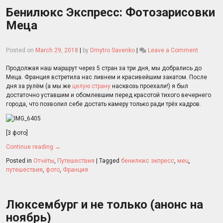
Бенилюкс Экспресс: Фотозарисовки
Меца
on
Posted on
March 29, 2018
|
by
Dmytro Savenko
|
Leave a Comment
Бенилюк
Экспрес
Продолжая наш маршрут через 5 стран за три дня, мы добрались до
Фотозар
Меца. Франция встретила нас ливнем и красивейшим закатом. После
Меца
дня за рулём (а мы же
целую страну
насквозь проехали!) я был
достаточно уставшим и обомлевшим перед красотой тихого вечернего
города, что позволил себе достать камеру только ради трёх кадров.
[3 фото]
Continue reading
→
Posted in
Отчёты
,
Путешествия
|
Tagged
бенилюкс экпресс
,
мец
,
путешествия
,
фото
,
Франция
Люксембург и не только (анонс на
ноябрь)