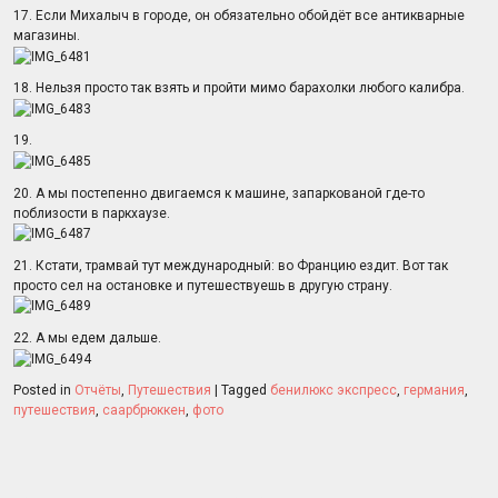
17. Если Михалыч в городе, он обязательно обойдёт все антикварные
магазины.
18. Нельзя просто так взять и пройти мимо барахолки любого калибра.
19.
20. А мы постепенно двигаемся к машине, запаркованой где-то
поблизости в паркхаузе.
21. Кстати, трамвай тут международный: во Францию ездит. Вот так
просто сел на остановке и путешествуешь в другую страну.
22. А мы едем дальше.
Posted in
Отчёты
,
Путешествия
|
Tagged
бенилюкс экспресс
,
германия
,
путешествия
,
саарбрюккен
,
фото