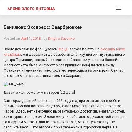
Skip
to
АРХИВ ЗЛОГО ЛИТОВЦА
content
Бенилюкс Экспресс: Саарбрюккен
Posted on
April 1, 2018
|
by
Dmytro Savenko
После ночёвки во французском
Меце
, заехав по пути на
американское
кладбище
, мы добрались до Саарбрюккена, крупного индустриального
центра Германии, который находится в Саарском угольном бассейне.
Местность эта была множество раз причиной конфликтов между
Францией и Германией, многократно переходила из рук в руки. Сейчас
это отдельная федеративная земля Саарланд.
Давайте же посмотрим на город [22 фото]
Сам город древний: основан в 999 году н.э, при этом имеет в себе и
следы римской истории. В целом, сюда можно заехать на несколько
часов. Здесь нет каких-либо выразительных достопримечательностей,
как и туристов в целом. Здесь живут и работают, отдыхают, всё же, где-
то в другом месте. Один из признаков того, что на туристов тут не
рассчитывают — это автобан по набережной в городской черте. На