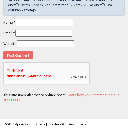
cite=""> <cite> <code> <del datetime=""> <em> <i> <q cite=""> <s>
<strike> <strong>
Name
*
Email
*
Website
This site uses Akismet to reduce spam.
Learn how your comment data is
processed
.
© 2026
Архив Злого Литовца
|
Bootstrap WordPress Theme