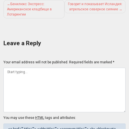
Post
Бенилюкс Экспресс:
Говорит и показывает Исландия:
navigation
Американское кладбище в
апрельское северное сияние
Лотарингии
Leave a Reply
Your email address will not be published.
Required fields are marked
*
You may use these
HTML
tags and attributes:
<a href="" title=""> <abbr title=""> <acronym title=""> <b> <blockquote