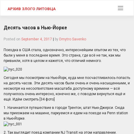
Skip
to
АРХИВ ЗЛОГО ЛИТОВЦА
content
Десять часов в Нью-Йорке
Posted on
September 4, 2017
|
by
Dmytro Savenko
Поездка в США стала, однозначно, интереснейшим опытом из тех, что
были у меня в последнее время. Это страна, где всё не так, как мы
привыкли, хотя в целом и кажется, что отличий немного.
Сегодня мы посмотрим на Нью-Йорк, куда мне посчастливилось попасть
на десять часов. Эти десять часов были очень и очень насыщенными, и
несмотря на несоответствие масштаба доступному времени — всё
получилось очень интересно, конечно же, с поводом вернуться ещё и
ещё. Идём смотреть [34 фото]
1. Начинается путешествие в городе Трентон, штат Нью-Джерси. Сюда
мы приезжаем на машине, паркуемся и едем на поезде на Penn station
в Нью-Йорке.
2. Так выглядит поезд компании NJ Transit на этом направлении.