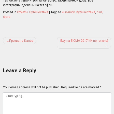
Так же хочу извиниться за качество: забыл камеру дома, все
фотографии сделаны на телефон.
Posted in
Отчёты
,
Путешествия
|
Tagged
нью-йорк
,
путешествия
,
сша
,
фото
Post
Прохват в Канев
Еду на EICMA 2017! (И не только)
navigation
Leave a Reply
Your email address will not be published.
Required fields are marked
*