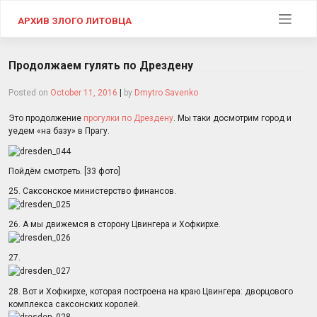
Skip
to
АРХИВ ЗЛОГО ЛИТОВЦА
content
Продолжаем гулять по Дрездену
Posted on
October 11, 2016
|
by
Dmytro Savenko
Это продолжение
прогулки по Дрездену
. Мы таки досмотрим город и
уедем «на базу» в Прагу.
Пойдём смотреть. [33 фото]
25. Саксонское министерство финансов.
26. А мы движемся в сторону Цвингера и Хофкирхе.
27.
28. Вот и Хофкирхе, которая построена на краю Цвингера: дворцового
комплекса саксонских королей.