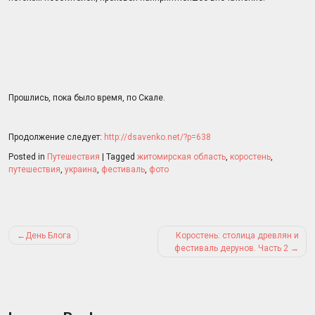
Прошлись, пока было время, по Скале.
Продолжение следует:
http://dsavenko.net/?p=638
Posted in
Путешествия
|
Tagged
житомирская область
,
коростень
,
путешествия
,
украина
,
фестиваль
,
фото
Post
День Блога
Коростень: столица древлян и
navigation
фестиваль дерунов. Часть 2