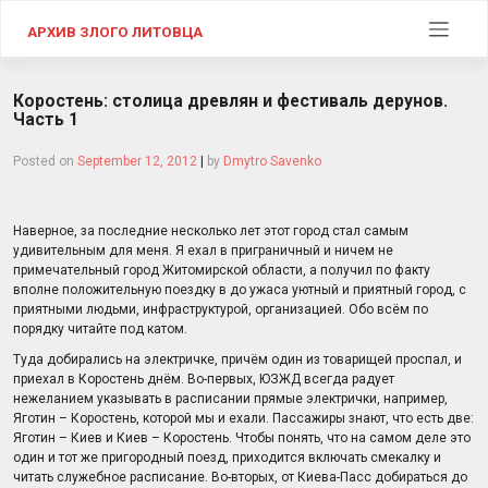
Skip
to
АРХИВ ЗЛОГО ЛИТОВЦА
content
Коростень: столица древлян и фестиваль дерунов.
Часть 1
Posted on
September 12, 2012
|
by
Dmytro Savenko
Наверное, за последние несколько лет этот город стал самым
удивительным для меня. Я ехал в приграничный и ничем не
примечательный город Житомирской области, а получил по факту
вполне положительную поездку в до ужаса уютный и приятный город, с
приятными людьми, инфраструктурой, организацией. Обо всём по
порядку читайте под катом.
Туда добирались на электричке, причём один из товарищей проспал, и
приехал в Коростень днём. Во-первых, ЮЗЖД всегда радует
нежеланием указывать в расписании прямые электрички, например,
Яготин – Коростень, которой мы и ехали. Пассажиры знают, что есть две:
Яготин – Киев и Киев – Коростень. Чтобы понять, что на самом деле это
один и тот же пригородный поезд, приходится включать смекалку и
читать служебное расписание. Во-вторых, от Киева-Пасс добираться до