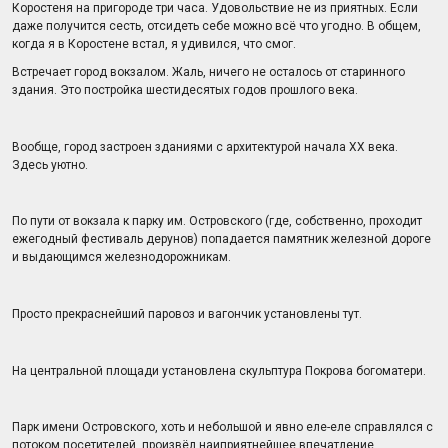
Коростеня на пригороде три часа. Удовольствие не из приятных. Если
даже получится сесть, отсидеть себе можно всё что угодно. В общем,
когда я в Коростене встал, я удивился, что смог.
Встречает город вокзалом. Жаль, ничего не осталось от старинного
здания. Это постройка шестидесятых годов прошлого века.
Вообще, город застроен зданиями с архитектурой начала XX века.
Здесь уютно.
По пути от вокзала к парку им. Островского (где, собственно, проходит
ежегодный фестиваль дерунов) попадается памятник железной дороге
и выдающимся железнодорожникам.
Просто прекраснейший паровоз и вагончик установлены тут.
На центральной площади установлена скульптура Покрова богоматери.
Парк имени Островского, хоть и небольшой и явно еле-еле справлялся с
потоком посетителей, произвёл наиприятнейшее впечатление.