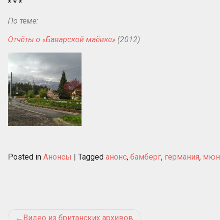
* * *
По теме:
Отчёты о «Баварской маёвке»
(2012)
Posted in
Анонсы
|
Tagged
анонс
,
бамберг
,
германия
,
мюн
Post
Видео из британских архивов