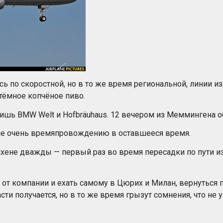
сь по скоростной, но в то же время региональной, линии 
 тёмное копчёное пиво.
 лишь BMW Welt и Hofbräuhaus. 12 вечером из Меммингена о
 не очень времяпровождению в оставшееся время.
ене дважды — первый раз во время пересадки по пути из 
 от компании и ехать самому в Цюрих и Милан, вернуться п
ти получается, но в то же время грызут сомнения, что не 