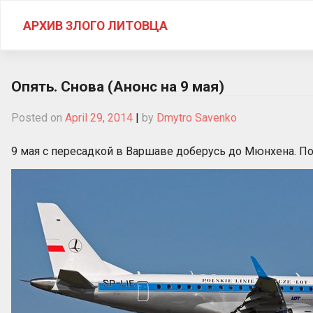
Skip
to
АРХИВ ЗЛОГО ЛИТОВЦА
content
Опять. Снова (Анонс на 9 мая)
Posted on
April 29, 2014
|
by
Dmytro Savenko
9 мая с пересадкой в Варшаве доберусь до Мюнхена. Полеч