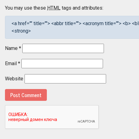
You may use these
HTML
tags and attributes:
<a href="" title=""> <abbr title=""> <acronym title=""> <b> 
<strong>
Name
*
Email
*
Website