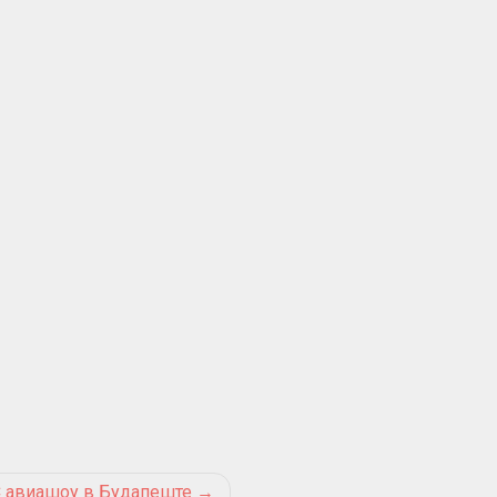
 авиашоу в Будапеште