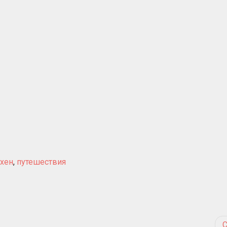
хен
,
путешествия
С