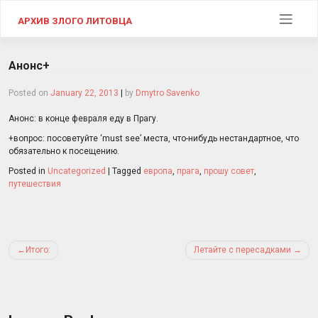
Skip
to
АРХИВ ЗЛОГО ЛИТОВЦА
content
Анонс+
Posted on
January 22, 2013
|
by
Dmytro Savenko
Анонс: в конце февраля еду в Прагу.
+вопрос: посоветуйте ‘must see’ места, что-нибудь нестандартное, что
обязательно к посещению.
Posted in
Uncategorized
|
Tagged
европа
,
прага
,
прошу совет
,
путешествия
Post
Итого:
Летайте с пересадками
navigation