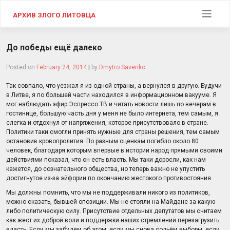
Skip
to
АРХИВ ЗЛОГО ЛИТОВЦА
content
До победы ещё далеко
Posted on
February 24, 2014
|
by
Dmytro Savenko
Так совпало, что уезжал я из одной страны, а вернулся в другую. Будучи
в Литве, я по большей части находился в информационном вакууме. Я
мог наблюдать эфир Эспрессо ТВ и читать новости лишь по вечерам в
гостинице, большую часть дня у меня не было интернета, тем самым, я
слегка и отдохнул от напряжения, которое присутствовало в стране.
Политики таки смогли принять нужные для страны решения, тем самым
остановив кровопролития. По разным оценкам погибло около 80
человек, благодаря которым впервые в истории народ прямыми своими
действиями показал, что он есть власть. Мы таки доросли, как нам
кажется, до сознательного общества, но теперь важно не упустить
достигнутое из-за эйфории по окончанию жестокого противостояния.
Мы должны помнить, что мы не поддерживали никого из политиков,
можно сказать, бывшей опозиции. Мы не стояли на Майдане за какую-
либо политическую силу. Присутствие отдельных депутатов мы считаем
как жест их доброй воли и поддержки наших стремлений перезагрузить
власть. Если мы забудем об этом, если мы снова сольём выборы, если