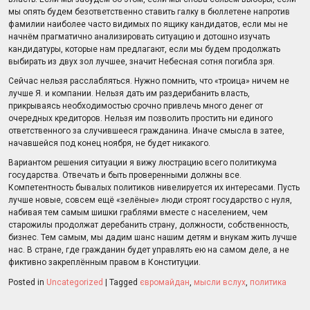
мы опять будем безответственно ставить галку в бюллетене напротив
фамилии наиболее часто видимых по ящику кандидатов, если мы не
начнём прагматично анализировать ситуацию и дотошно изучать
кандидатуры, которые нам предлагают, если мы будем продолжать
выбирать из двух зол лучшее, значит Небесная сотня погибла зря.
Сейчас нельзя расслабляться. Нужно помнить, что «троица» ничем не
лучше Я. и компании. Нельзя дать им раздерибанить власть,
прикрываясь необходимостью срочно привлечь много денег от
очередных кредиторов. Нельзя им позволить простить ни единого
ответственного за случившееся гражданина. Иначе смысла в затее,
начавшейся под конец ноября, не будет никакого.
Вариантом решения ситуации я вижу люстрацию всего политикума
государства. Отвечать и быть проверенными должны все.
Компетентность бывалых политиков нивелируется их интересами. Пусть
лучше новые, совсем ещё «зелёные» люди строят государство с нуля,
набивая тем самым шишки граблями вместе с населением, чем
старожилы продолжат деребанить страну, должности, собственность,
бизнес. Тем самым, мы дадим шанс нашим детям и внукам жить лучше
нас. В стране, где гражданин будет управлять ею на самом деле, а не
фиктивно закреплённым правом в Конституции.
Posted in
Uncategorized
|
Tagged
євромайдан
,
мысли вслух
,
политика