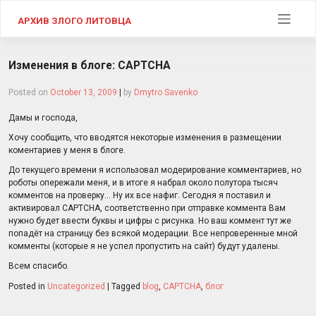
Skip
to
АРХИВ ЗЛОГО ЛИТОВЦА
content
Изменения в блоге: CAPTCHA
Posted on
October 13, 2009
|
by
Dmytro Savenko
Дамы и господа,
Хочу сообщить, что вводятся некоторые изменения в размещении
коментариев у меня в блоге.
До текущего времени я использовал модерирование комментариев, но
роботы опережали меня, и в итоге я набрал около полутора тысяч
комментов на проверку… Ну их все нафиг. Сегодня я поставил и
активировал CAPTCHA, соответственно при отправке коммента Вам
нужно будет ввести буквы и цифры с рисунка. Но ваш коммент тут же
попадёт на страницу без всякой модерации. Все непроверенные мной
комменты (которые я не успел пропустить на сайт) будут удалены.
Всем спасибо.
Posted in
Uncategorized
|
Tagged
blog
,
CAPTCHA
,
блог