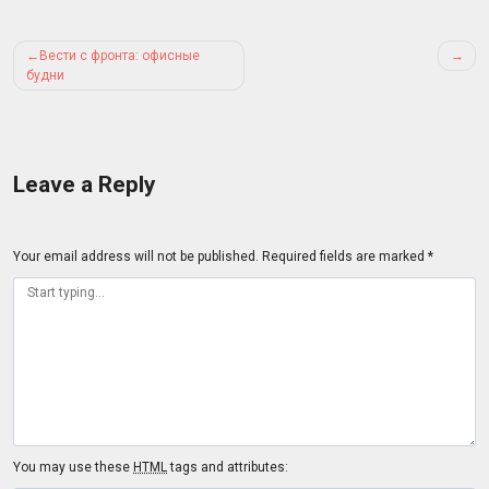
Post
Вести с фронта: офисные
navigation
будни
Leave a Reply
Your email address will not be published.
Required fields are marked
*
You may use these
HTML
tags and attributes: