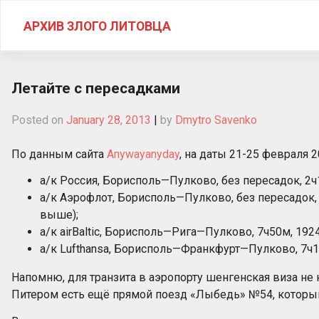
Skip
to
АРХИВ ЗЛОГО ЛИТОВЦА
content
Летайте с пересадками
Posted on
January 28, 2013
|
by
Dmytro Savenko
По данным сайта
Anywayanyday
, на даты 21-25 февраля 
а/к Россия, Борисполь—Пулково, без пересадок, 2ч1
а/к Аэрофлот, Борисполь—Пулково, без пересадок, 2ч
выше);
а/к airBaltic, Борисполь—Рига—Пулково, 7ч50м, 1924 
а/к Lufthansa, Борисполь—Франкфурт—Пулково, 7ч10м
Напомню, для транзита в аэропорту шенгенская виза не
Питером есть ещё прямой поезд «Лыбедь» №54, который е