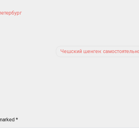
петербург
Чешский шенген: самостоятельно
 marked
*