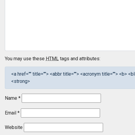
You may use these
HTML
tags and attributes:
<a href="" title=""> <abbr title=""> <acronym title=""> <b> 
<strong>
Name
*
Email
*
Website