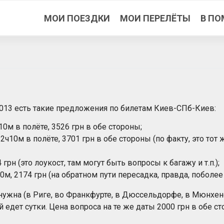
МОИ ПОЕЗДКИ
МОИ ПЕРЕЛЁТЫ
В ПО
2013 есть такие предложения по билетам Киев-СПб-Киев:
0м в полёте, 3526 грн в обе стороны;
10м в полёте, 3701 грн в обе стороны (по факту, это тот ж
грн (это лоукост, там могут быть вопросы к багажу и т.п.);
, 2174 грн (на обратном пути пересадка, правда, поболее 
 нужна (в Риге, во Франкфурте, в Дюссельдорфе, в Мюнхе
дет сутки. Цена вопроса на те же даты 2000 грн в обе ст