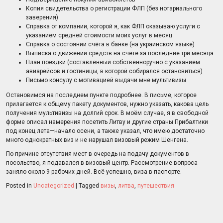
Копия свидетельства о регистрации ФЛП (без нотариального
заверения)
Справка от компании, которой я, как ФЛП оказываю услуги с
указанием средней стоимости моих услуг в месяц
Справка о состоянии счёта в банке (на украинском языке)
Выписка о движении средств на счёте за последние три месяца
План поездки (составленный собственноручно с указанием
авиарейсов и гостиницы, в которой собирался остановиться)
Письмо консулу с мотивацией выдачи мне мультивизы
Остановимся на последнем пункте подробнее. В письме, которое
прилагается к общему пакету документов, нужно указать, какова цель
получения мультивизы на долгий срок. В моём случае, я в свободной
форме описал намерения посетить Литву и другие страны Прибалтики
под конец лета—начало осени, а также указал, что имею достаточно
много однократных виз и не нарушал визовый режим Шенгена.
По причине отсутствия мест в очередь на подачу документов в
посольство, я подавался в визовый центр. Рассмотрение вопроса
заняло около 9 рабочих дней. Всё успешно, виза в паспорте.
Posted in
Uncategorized
|
Tagged
визы
,
литва
,
путешествия