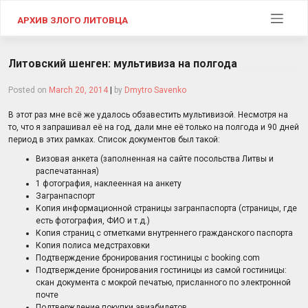
Skip
to
АРХИВ ЗЛОГО ЛИТОВЦА
content
Литовский шенген: мультивиза на полгода
Posted on
March 20, 2014
|
by
Dmytro Savenko
В этот раз мне всё же удалось обзавестить мультивизой. Несмотря на
то, что я запрашивал её на год, дали мне её только на полгода и 90 дней
период в этих рамках. Список документов был такой:
Визовая анкета (заполненная на сайте посольства Литвы и
распечатанная)
1 фотография, наклеенная на анкету
Загранпаспорт
Копия информационной страницы загранпаспорта (страницы, где
есть фотография, ФИО и т.д.)
Копия страниц с отметками внутреннего гражданского паспорта
Копия полиса медстраховки
Подтверждение бронирования гостиницы с booking.com
Подтверждение бронирования гостиницы из самой гостиницы:
скан документа с мокрой печатью, присланного по электронной
почте
Подтверждение покупки авиабилетов