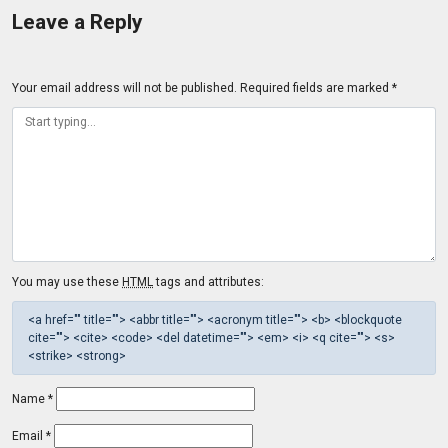
Leave a Reply
Your email address will not be published.
Required fields are marked
*
You may use these
HTML
tags and attributes:
<a href="" title=""> <abbr title=""> <acronym title=""> <b> <blockquote
cite=""> <cite> <code> <del datetime=""> <em> <i> <q cite=""> <s>
<strike> <strong>
Name
*
Email
*