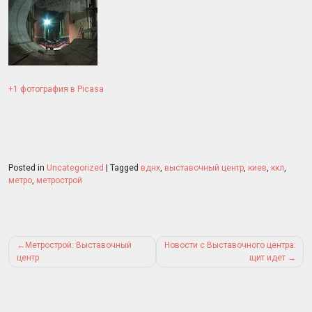
+1 фотография в Picasa
Posted in
Uncategorized
|
Tagged
вднх
,
выставочный центр
,
киев
,
ккл
,
метро
,
метрострой
Post
Метрострой: Выставочный
Новости с Выставочного центра:
navigation
центр
щит идет