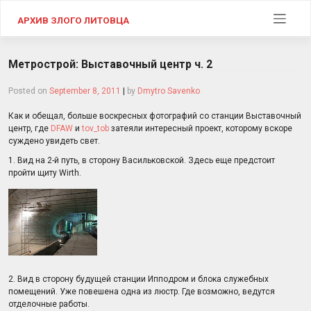
Skip
to
АРХИВ ЗЛОГО ЛИТОВЦА
content
Метрострой: Выставочный центр ч. 2
Posted on
September 8, 2011
|
by
Dmytro Savenko
Как и обещал, больше воскресных фотографий со станции Выставочный
центр, где
DFAW
и
tov_tob
затеяли интересный проект, которому вскоре
суждено увидеть свет.
1. Вид на 2-й путь, в сторону Васильковской. Здесь еще предстоит
пройти щиту Wirth.
2. Вид в сторону будущей станции Ипподром и блока служебных
помещений. Уже повешена одна из люстр. Где возможно, ведутся
отделочные работы.