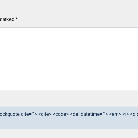
 marked
*
<blockquote cite=""> <cite> <code> <del datetime=""> <em> <i> <q 