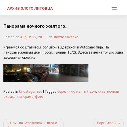
Skip
to
АРХИВ ЗЛОГО ЛИТОВЦА
content
Панорама ночного желтого…
Posted on
August 29, 2011
|
by
Dmytro Savenko
Играемся со штативом, большой выдержкой и Autopano Giga. На
панораме желтый дом (просп. Тычины 16/2). Здесь заметна только одна
дефектная склейка.
Posted in
Uncategorized
|
Tagged
березняки
,
желтый дом
,
киев
,
ночная
съемка
,
панорама
,
фото
Post
Ночь на Березняках-2: игра с
Парк Славы