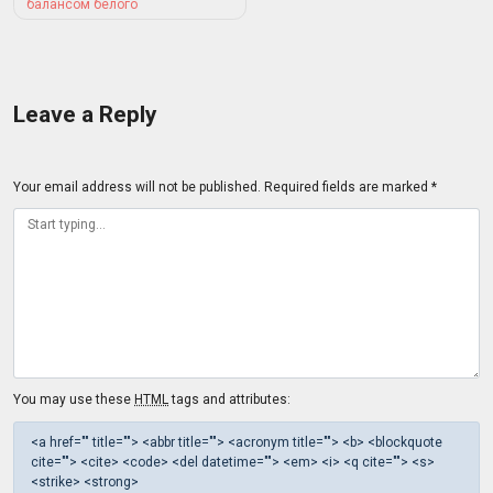
navigation
балансом белого
Leave a Reply
Your email address will not be published.
Required fields are marked
*
You may use these
HTML
tags and attributes:
<a href="" title=""> <abbr title=""> <acronym title=""> <b> <blockquote
cite=""> <cite> <code> <del datetime=""> <em> <i> <q cite=""> <s>
<strike> <strong>