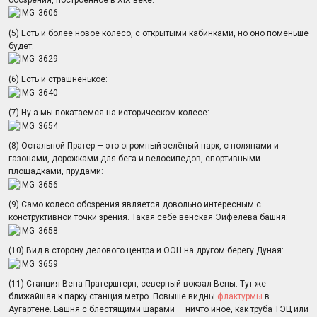
(5) Есть и более новое колесо, с открытыми кабинками, но оно поменьше
будет:
(6) Есть и страшненькое:
(7) Ну а мы покатаемся на историческом колесе:
(8) Остальной Пратер — это огромный зелёный парк, с полянами и
газонами, дорожками для бега и велосипедов, спортивными
площадками, прудами:
(9) Само колесо обозрения является довольно интересным с
конструктивной точки зрения. Такая себе венская Эйфелева башня:
(10) Вид в сторону делового центра и ООН на другом берегу Дуная:
(11) Станция Вена-Пратерштерн, северный вокзал Вены. Тут же
ближайшая к парку станция метро. Повыше видны
флактурмы
в
Аугартене. Башня с блестящими шарами — ничто иное, как труба ТЭЦ или