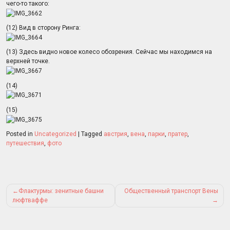
чего-то такого:
(12) Вид в сторону Ринга:
(13) Здесь видно новое колесо обозрения. Сейчас мы находимся на
верхней точке.
(14)
(15)
Posted in
Uncategorized
|
Tagged
австрия
,
вена
,
парки
,
пратер
,
путешествия
,
фото
Post
Флактурмы: зенитные башни
Общественный транспорт Вены
navigation
люфтваффе