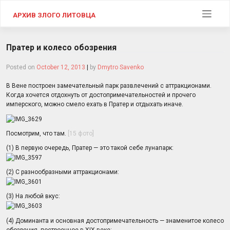
Skip
to
АРХИВ ЗЛОГО ЛИТОВЦА
content
Пратер и колесо обозрения
Posted on
October 12, 2013
|
by
Dmytro Savenko
В Вене построен замечательный парк развлечений с аттракционами.
Когда хочется отдохнуть от достопримечательностей и прочего
имперского, можно смело ехать в Пратер и отдыхать иначе.
Посмотрим, что там.
[15 фото]
(1) В первую очередь, Пратер — это такой себе лунапарк:
(2) С разнообразными аттракционами:
(3) На любой вкус:
(4) Доминанта и основная достопримечательность — знаменитое колесо
обозрения, построенное в XIX веке: