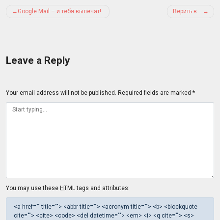
Post
Google Mail – и тебя вылечат!..
Верить в…
navigation
Leave a Reply
Your email address will not be published.
Required fields are marked
*
You may use these
HTML
tags and attributes:
<a href="" title=""> <abbr title=""> <acronym title=""> <b> <blockquote
cite=""> <cite> <code> <del datetime=""> <em> <i> <q cite=""> <s>