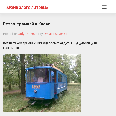
Skip
to
АРХИВ ЗЛОГО ЛИТОВЦА
content
Ретро-трамвай в Киеве
Posted on
July 14, 2009
|
by
Dmytro Savenko
Вот на таком трамвайчике удалось съездить в Пущу-Водицу на
шашлычки.