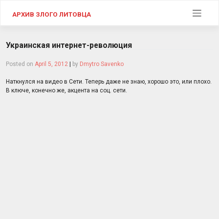
Skip
to
АРХИВ ЗЛОГО ЛИТОВЦА
content
Украинская интернет-революция
Posted on
April 5, 2012
|
by
Dmytro Savenko
Наткнулся на видео в Сети. Теперь даже не знаю, хорошо это, или плохо.
В ключе, конечно же, акцента на соц. сети.